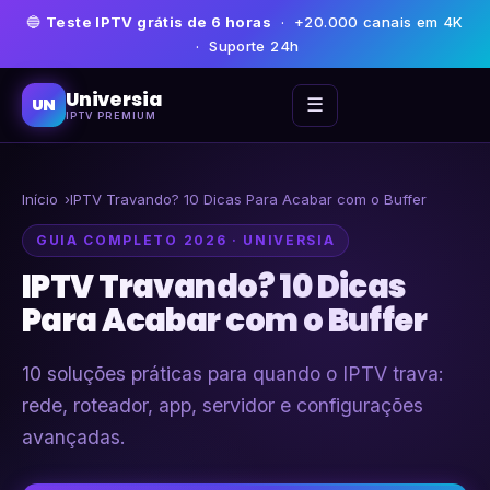
🔵
Teste IPTV grátis de 6 horas
· +20.000 canais em 4K
· Suporte 24h
Universia
☰
UN
IPTV PREMIUM
Início
IPTV Travando? 10 Dicas Para Acabar com o Buffer
GUIA COMPLETO 2026 · UNIVERSIA
IPTV Travando? 10 Dicas
Para Acabar com o Buffer
10 soluções práticas para quando o IPTV trava:
rede, roteador, app, servidor e configurações
avançadas.