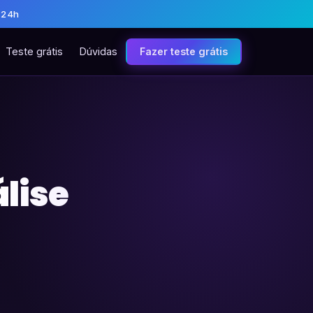
 24h
Teste grátis
Dúvidas
Fazer teste grátis
álise