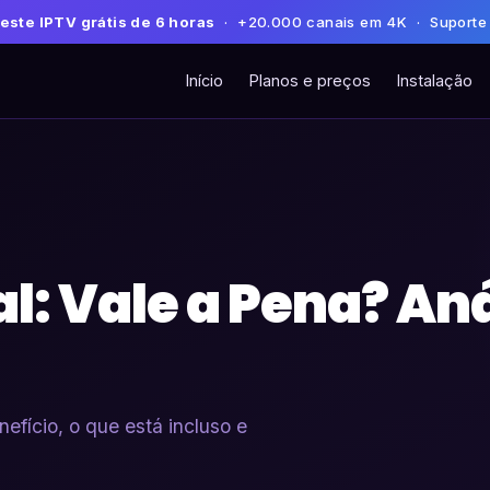
este IPTV grátis de 6 horas
· +20.000 canais em 4K · Suporte
Início
Planos e preços
Instalação
l: Vale a Pena? An
nefício, o que está incluso e