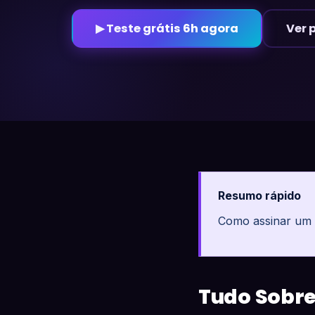
▶ Teste grátis 6h agora
Ver 
Resumo rápido
Como assinar um I
Tudo Sobre