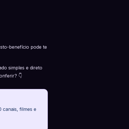
sto-benefício pode te
o simples e direto
nferir? 👇
canais, filmes e