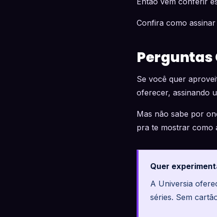
Então vem conferir e
Confira como assinar
Perguntas
Se você quer aprovei
oferecer, assinando 
Mas não sabe por on
pra te mostrar como a
Quer experiment
A Universia ofer
séries. Sem cartã