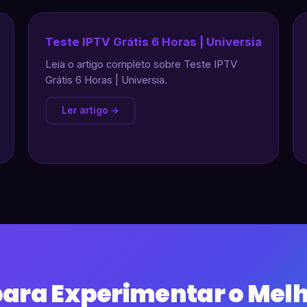
Teste IPTV Grátis 6 Horas | Universia
Leia o artigo completo sobre Teste IPTV
Grátis 6 Horas | Universia.
Ler artigo →
para Experimentar o Melh