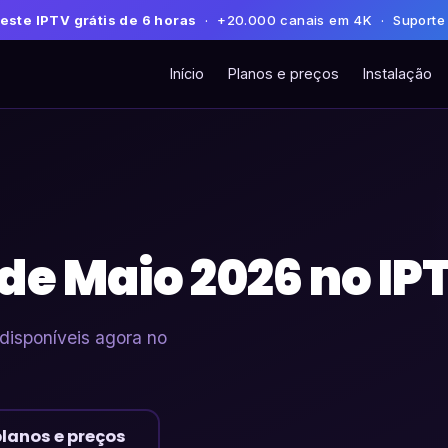
este IPTV grátis de 6 horas
· +20.000 canais em 4K · Suporte
Início
Planos e preços
Instalação
e Maio 2026 no IPT
disponíveis agora no
planos e preços