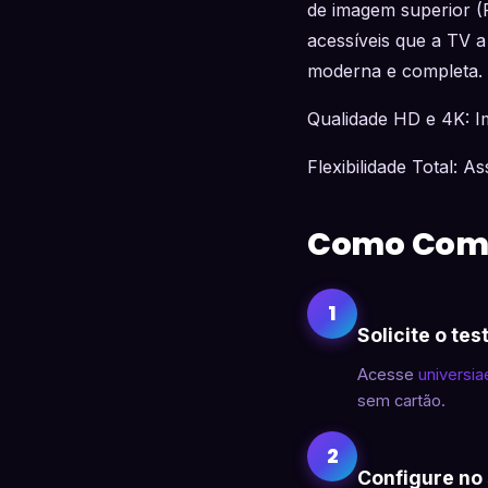
de imagem superior (Fu
acessíveis que a TV a
moderna e completa.
Qualidade HD e 4K: Im
Flexibilidade Total: A
Como Com
1
Solicite o tes
Acesse
universi
sem cartão.
2
Configure no