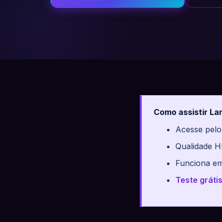
Como assistir La
Acesse pelo
Qualidade H
Funciona em
Teste gráti