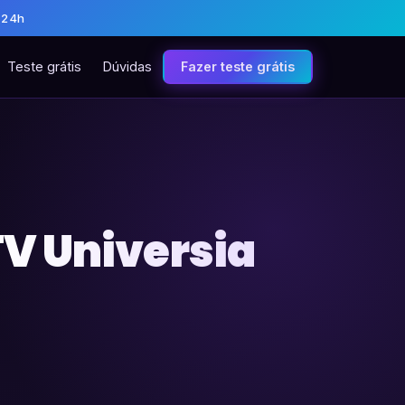
 24h
Teste grátis
Dúvidas
Fazer teste grátis
V Universia