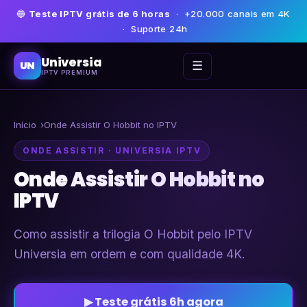
🔵
Teste IPTV grátis de 6 horas
· +20.000 canais em 4K
· Suporte 24h
Universia
☰
UN
IPTV PREMIUM
Início
Onde Assistir O Hobbit no IPTV
ONDE ASSISTIR · UNIVERSIA IPTV
Onde Assistir O Hobbit no
IPTV
Como assistir a trilogia O Hobbit pelo IPTV
Universia em ordem e com qualidade 4K.
▶ Teste grátis 6h agora