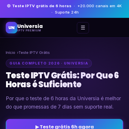
🔵
Teste IPTV grátis de 6 horas
· +20.000 canais em 4K
· Suporte 24h
Universia
☰
UN
IPTV PREMIUM
Início
Teste IPTV Grátis
GUIA COMPLETO 2026 · UNIVERSIA
Teste IPTV Grátis: Por Que 6
Horas é Suficiente
Por que o teste de 6 horas da Universia é melhor
do que promessas de 7 dias sem suporte real.
▶ Teste grátis 6h agora