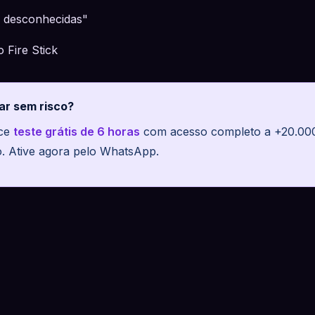
s desconhecidas"
 Fire Stick
ar sem risco?
ece
teste grátis de 6 horas
com acesso completo a +20.000 
o. Ative agora pelo WhatsApp.