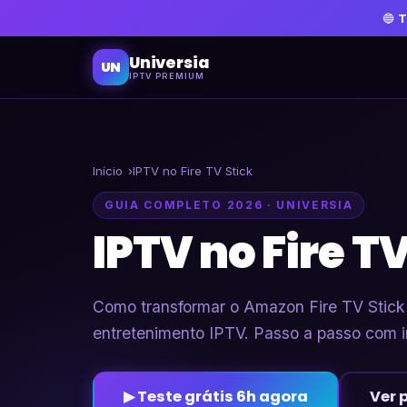
🔵
T
Universia
UN
IPTV PREMIUM
Início
IPTV no Fire TV Stick
GUIA COMPLETO 2026 · UNIVERSIA
IPTV no Fire T
Como transformar o Amazon Fire TV Stick
entretenimento IPTV. Passo a passo com 
▶ Teste grátis 6h agora
Ver 