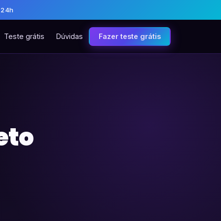
 24h
Teste grátis
Dúvidas
Fazer teste grátis
eto