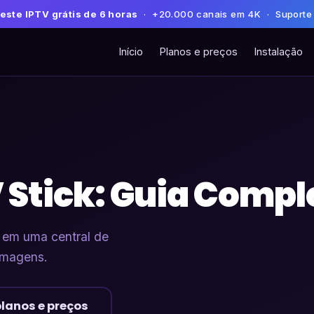
este IPTV grátis de 6 horas
· +20.000 canais em 4K · Suporte
Início
Planos e preços
Instalação
V Stick: Guia Compl
 em uma central de
imagens.
planos e preços