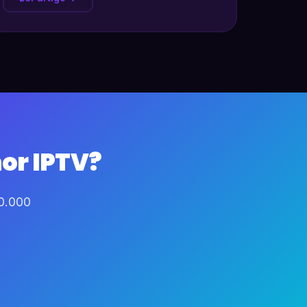
or IPTV?
60.000