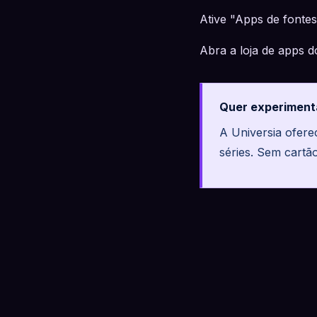
Ative "Apps de fonte
Abra a loja de apps do
Quer experiment
A Universia ofer
séries. Sem cartã