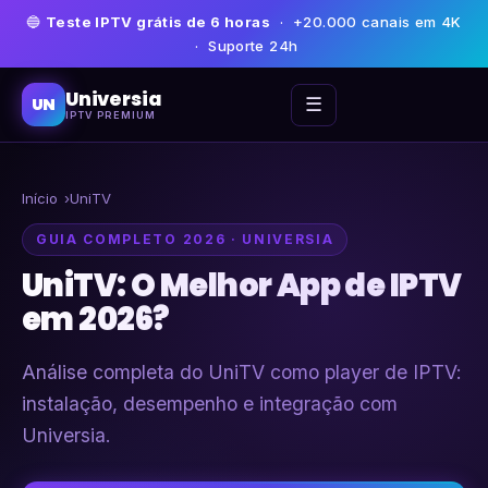
🔵
Teste IPTV grátis de 6 horas
· +20.000 canais em 4K
· Suporte 24h
Universia
☰
UN
IPTV PREMIUM
Início
UniTV
GUIA COMPLETO 2026 · UNIVERSIA
UniTV: O Melhor App de IPTV
em 2026?
Análise completa do UniTV como player de IPTV:
instalação, desempenho e integração com
Universia.