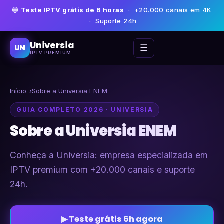
🔵
Teste IPTV grátis de 6 horas
· +20.000 canais em 4K
· Suporte 24h
Universia
☰
UN
IPTV PREMIUM
Início
Sobre a Universia ENEM
GUIA COMPLETO 2026 · UNIVERSIA
Sobre a Universia ENEM
Conheça a Universia: empresa especializada em
IPTV premium com +20.000 canais e suporte
24h.
▶ Teste grátis 6h agora