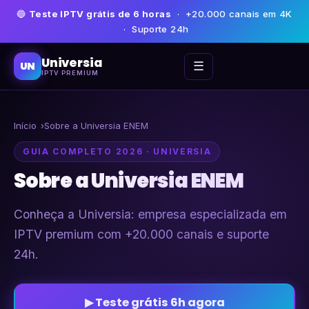
🔵
Teste IPTV grátis de 6 horas
· +20.000 canais em 4K
· Suporte 24h
Universia
☰
UN
IPTV PREMIUM
Início
Sobre a Universia ENEM
GUIA COMPLETO 2026 · UNIVERSIA
Sobre a Universia ENEM
Conheça a Universia: empresa especializada em
IPTV premium com +20.000 canais e suporte
24h.
▶ Teste grátis 6h agora