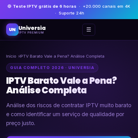
🔵
Teste IPTV grátis de 6 horas
· +20.000 canais em 4K
· Suporte 24h
Universia
☰
UN
IPTV PREMIUM
Início
IPTV Barato Vale a Pena? Análise Completa
GUIA COMPLETO 2026 · UNIVERSIA
IPTV Barato Vale a Pena?
Análise Completa
Análise dos riscos de contratar IPTV muito barato
e como identificar um serviço de qualidade por
preço justo.