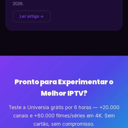
2026.
Ler artigo →
Pronto para Experimentar o
Melhor IPTV?
Teste a Universia grátis por 6 horas — +20.000
canais e +60.000 filmes/séries em 4K. Sem
cartão, sem compromisso.