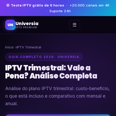
🔵
Teste IPTV grátis de 6 horas
· +20.000 canais em 4K
· Suporte 24h
Universia
☰
UN
IPTV PREMIUM
Início
IPTV Trimestral
GUIA COMPLETO 2026 · UNIVERSIA
IPTV Trimestral: Vale a
Pena? Análise Completa
Análise do plano IPTV trimestral: custo-benefício,
o que está incluso e comparativo com mensal e
anual.