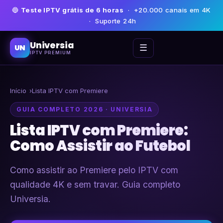
🔵
Teste IPTV grátis de 6 horas
· +20.000 canais em 4K
· Suporte 24h
Universia
☰
UN
IPTV PREMIUM
Início
Lista IPTV com Premiere
GUIA COMPLETO 2026 · UNIVERSIA
Lista IPTV com Premiere:
Como Assistir ao Futebol
Como assistir ao Premiere pelo IPTV com
qualidade 4K e sem travar. Guia completo
Universia.