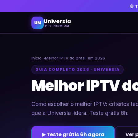
🔵
T
Universia
UN
IPTV PREMIUM
Início
Melhor IPTV do Brasil em 2026
GUIA COMPLETO 2026 · UNIVERSIA
Melhor IPTV do
Como escolher o melhor IPTV: critérios técn
que a Universia lidera. Teste grátis 6h.
▶ Teste grátis 6h agora
Ver 