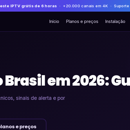
este IPTV grátis de 6 horas
· +20.000 canais em 4K · Suporte
Início
Planos e preços
Instalação
 Brasil em 2026: Gu
icos, sinais de alerta e por
planos e preços