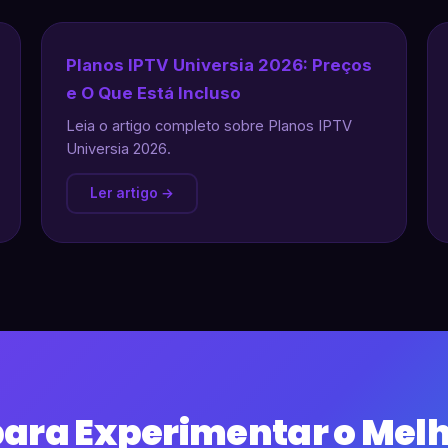
Planos IPTV Universia 2026: Preços
e O Que Está Incluso
Leia o artigo completo sobre Planos IPTV
Universia 2026.
Ler artigo →
para Experimentar o Melh