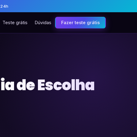
 24h
Teste grátis
Dúvidas
Fazer teste grátis
ia de Escolha