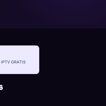
te IPTV GRATIS
6