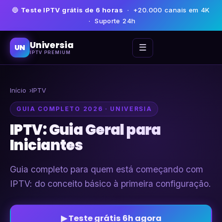
🔵
Teste IPTV grátis de 6 horas
· +20.000 canais em 4K
· Suporte 24h
Universia
☰
UN
IPTV PREMIUM
Início
IPTV
GUIA COMPLETO 2026 · UNIVERSIA
IPTV: Guia Geral para
Iniciantes
Guia completo para quem está começando com
IPTV: do conceito básico à primeira configuração.
▶ Teste grátis 6h agora