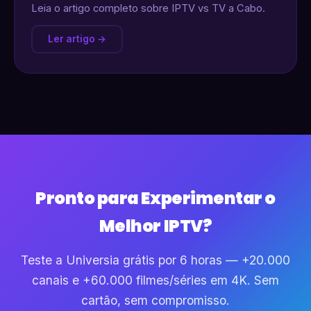
Leia o artigo completo sobre IPTV vs TV a Cabo.
Ler artigo →
Pronto para Experimentar o
Melhor IPTV?
Teste a Universia grátis por 6 horas — +20.000
canais e +60.000 filmes/séries em 4K. Sem
cartão, sem compromisso.