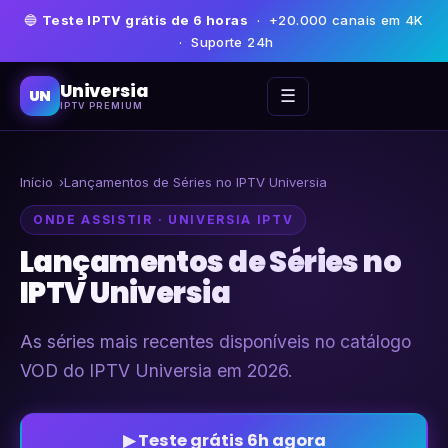
🔵
Teste IPTV grátis de 6 horas
· +20.000 canais em 4K
· Suporte 24h
Universia
☰
UN
IPTV PREMIUM
Início
Lançamentos de Séries no IPTV Universia
ONDE ASSISTIR · UNIVERSIA IPTV
Lançamentos de Séries no
IPTV Universia
As séries mais recentes disponíveis no catálogo
VOD do IPTV Universia em 2026.
▶ Teste grátis 6h agora