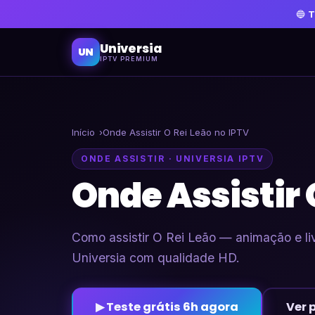
🔵
T
Universia
UN
IPTV PREMIUM
Início
Onde Assistir O Rei Leão no IPTV
ONDE ASSISTIR · UNIVERSIA IPTV
Onde Assistir 
Como assistir O Rei Leão — animação e li
Universia com qualidade HD.
▶ Teste grátis 6h agora
Ver 