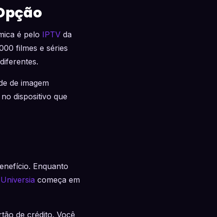
 Opção
mica é pelo
IPTV
da
00 filmes e séries
iferentes.
de de imagem
 no dispositivo que
enefício. Enquanto
 Universia
começa em
tão de crédito. Você