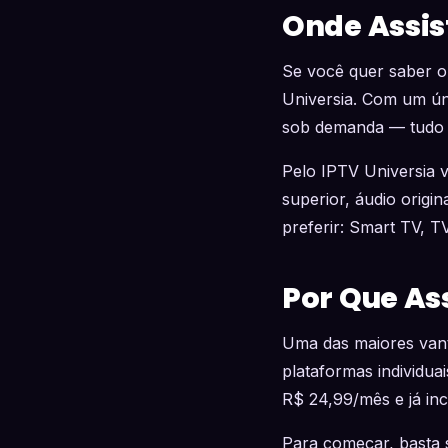
Onde Assist
Se você quer saber o
Universia. Com um ún
sob demanda — tudo e
Pelo IPTV Universia
superior, áudio origi
preferir: Smart TV, T
Por Que Ass
Uma das maiores vant
plataformas individua
R$ 24,99/mês e já inc
Para começar, basta s