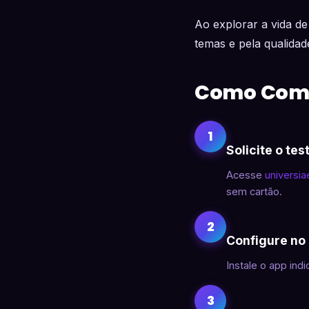
Ao explorar a vida de
temas e pela qualida
Como Com
1
Solicite o tes
Acesse
universi
sem cartão.
2
Configure no
Instale o app indi
3