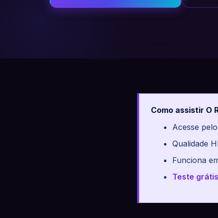
Como assistir O 
Acesse pelo
Qualidade H
Funciona em
Teste gráti