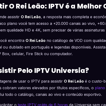
ir O Rei Leão: IPTV é a Melhor
nde assistir
O Rei Leão
, a resposta mais completa e econô
ico plano você tem acesso a +20.000 canais ao vivo, +60.0
m qualidade HD e 4K, sem precisar de várias assinaturas d
 você encontra
O Rei Leão
no catálogo de VOD com qualida
nal ou dublado em português e legendas disponíveis. Assista
V Box, celular, Fire Stick ou computador.
istir Pelo IPTV Universia?
agens de usar o IPTV para assistir
O Rei Leão
é o custo-b
is cobram valores elevados por títulos específicos, o
plano
lui todo o catálogo, canais ao vivo e conteúdo esportivo.
olicitar o
teste IPTV grátis de 6 horas
da Universia sem car