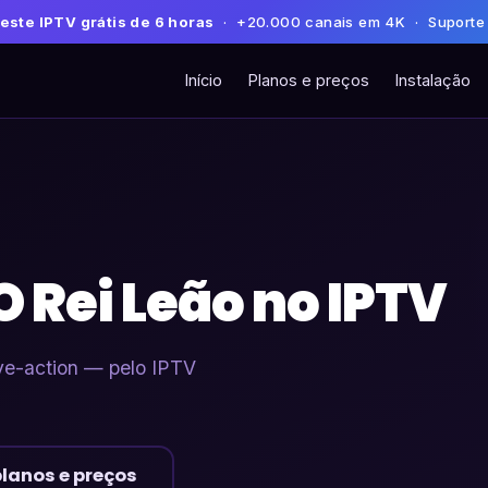
este IPTV grátis de 6 horas
· +20.000 canais em 4K · Suporte
Início
Planos e preços
Instalação
O Rei Leão no IPTV
ve-action — pelo IPTV
planos e preços